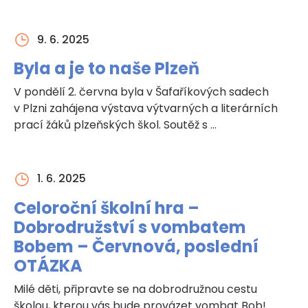
9. 6. 2025
Byla a je to naše Plzeň
V pondělí 2. června byla v Šafaříkových sadech
v Plzni zahájena výstava výtvarných a literárních
prací žáků plzeňských škol. Soutěž s …
1. 6. 2025
Celoroční školní hra –
Dobrodružství s vombatem
Bobem – Červnová, poslední
OTÁZKA
Milé děti, připravte se na dobrodružnou cestu
školou, kterou vás bude provázet vombat Bob!