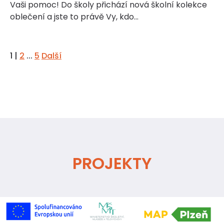
Vaši pomoc! Do školy přichází nová školní kolekce
oblečení a jste to právě Vy, kdo…
1
|
2
...
5
Další
PROJEKTY