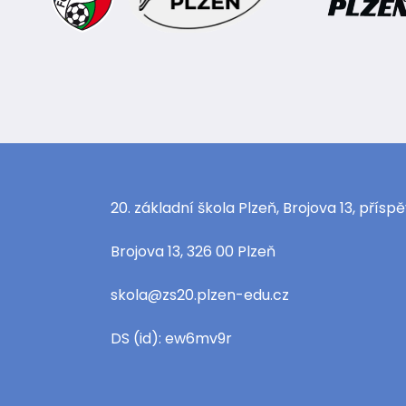
20. základní škola Plzeň, Brojova 13, přís
Brojova 13, 326 00 Plzeň
skola@zs20.plzen-edu.cz
DS (id): ew6mv9r