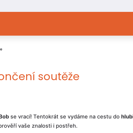
že
ončení soutěže
Bob
se vrací! Tentokrát se vydáme na cestu do
hlub
rověří vaše znalosti i postřeh.