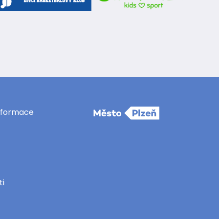
informace
ti