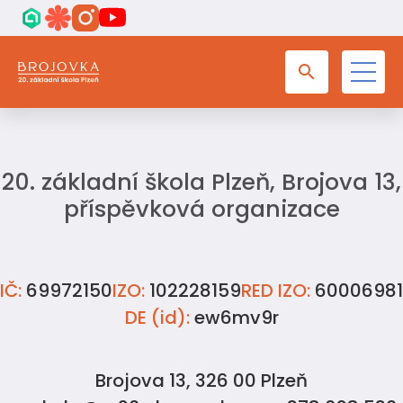
Kontakt
20. základní škola Plzeň, Brojova 13,
příspěvková organizace
IČ:
69972150
IZO:
102228159
RED IZO:
60006981
DE (id):
ew6mv9r
Brojova 13, 326 00 Plzeň