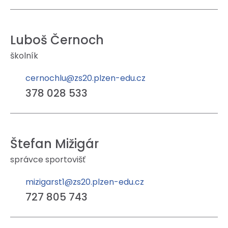
Luboš Černoch
školník
cernochlu@zs20.plzen-edu.cz
378 028 533
Štefan Mižigár
správce sportovišť
mizigarst1@zs20.plzen-edu.cz
727 805 743