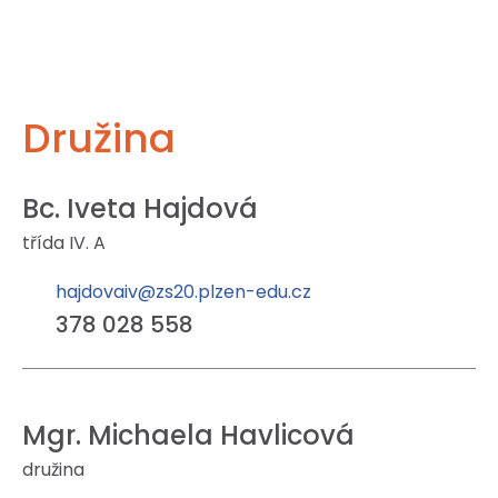
Družina
Bc. Iveta Hajdová
třída IV. A
hajdovaiv@zs20.plzen-edu.cz
378 028 558
Mgr. Michaela Havlicová
družina