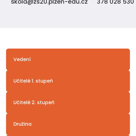
skola@zs20.plzen-edu.cz
378 028 530
Vedení
Učitelé 1. stupeň
Učitelé 2. stupeň
Družina