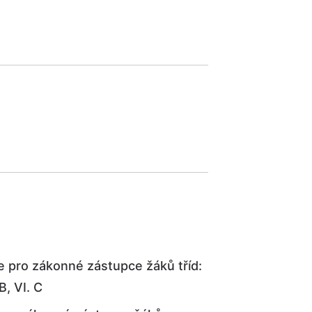
ze pro zákonné zástupce žáků tříd:
 B, VI. C