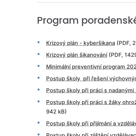
Program poradensk
Krizový plán - kyberšikana
(PDF, 2
Krizový plán šikanování
(PDF, 142
Minimální preventivní program 2
Postup školy při řešení výchovn
Postup školy při práci s nadanými
Postup školy při práci s žáky oh
942 kB)
Postup školy při přijímání a vzdělá
Postup školy při zjištění vzděláva