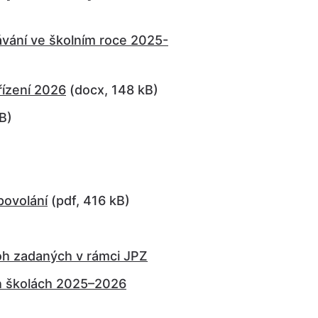
lávání ve školním roce 2025-
řízení 2026
(docx, 148 kB)
B)
povolání
(pdf, 416 kB)
loh zadaných v rámci JPZ
ch školách 2025–2026