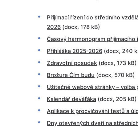
Přijímací řízení do středního vzdě
2026
(docx, 178 kB)
Časový harmonogram přijímacího 
Přihláška 2025-2026
(docx, 240 k
Zdravotní posudek
(docx, 173 kB)
Brožura Čím budu
(docx, 570 kB)
Užitečné webové stránky – volba 
Kalendář deváťáka
(docx, 205 kB)
Aplikace k procvičování testů a ú
Dny otevřených dveří na střední