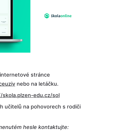
internetové stránce
ceuziv
nebo na letáčku.
//skola.plzen-edu.cz/sol
ch učitelů na pohovorech s rodiči
enutém hesle kontaktujte: