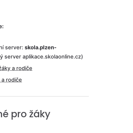
e:
vní server:
skola.plzen-
 server aplikace.skolaonline.cz)
žáky a rodiče
 a rodiče
né pro žáky