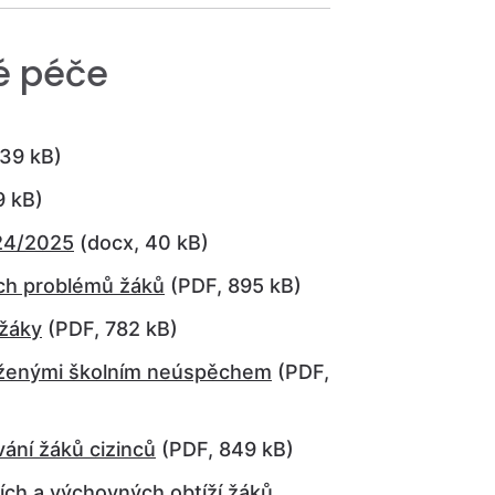
é péče
39 kB)
9 kB)
024/2025
(docx, 40 kB)
ých problémů žáků
(PDF, 895 kB)
 žáky
(PDF, 782 kB)
roženými školním neúspěchem
(PDF,
vání žáků cizinců
(PDF, 849 kB)
cích a výchovných obtíží žáků