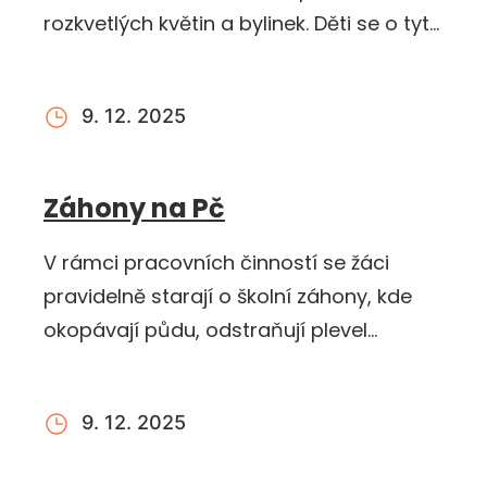
rozkvetlých květin a bylinek. Děti se o tyto
záhonky společně starají a…
9. 12. 2025
Záhony na Pč
V rámci pracovních činností se žáci
pravidelně starají o školní záhony, kde
okopávají půdu, odstraňují plevel
a pečují o vysazené…
9. 12. 2025