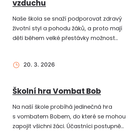
vzduchu
Naše škola se snaží podporovat zdravý
životní styl a pohodu žáků, a proto mají
děti během velké přestávky možnost
využít školní hřiště.…
20. 3. 2026
Školní hra Vombat Bob
Na naší škole probíhá jedinečná hra
s vombatem Bobem, do které se mohou
zapojit všichni žáci. Účastníci postupně
řeší rozmanité úkoly – od…