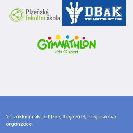
20. základní škola Plzeň, Brojova 13, příspěvková
organizace