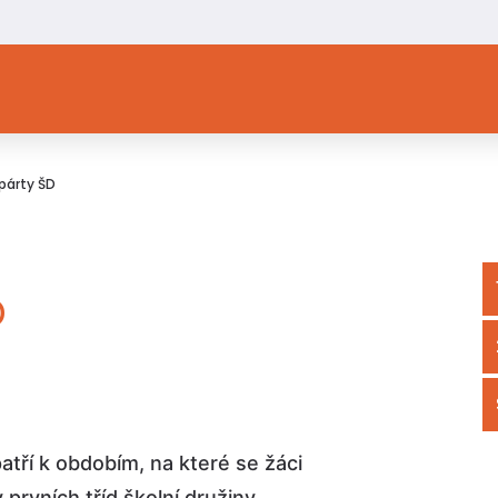
 párty ŠD
D
tří k obdobím, na které se žáci
y prvních tříd školní družiny