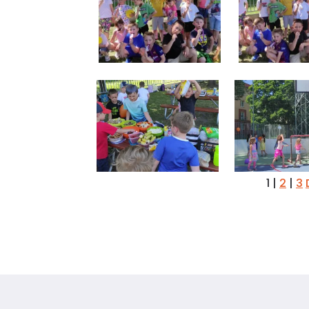
1
|
2
|
3