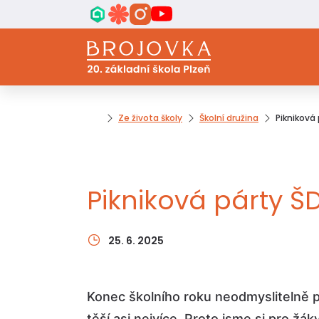
Ze života školy
Školní družina
Pikniková
Pikniková párty Š
25. 6. 2025
Konec školního roku neodmyslitelně pa
těší asi nejvíce. Proto jsme si pro žák