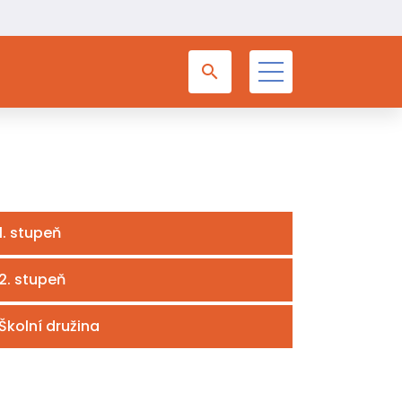
1. stupeň
2. stupeň
Školní družina