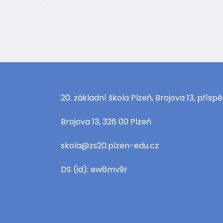
20. základní škola Plzeň, Brojova 13, přís
Brojova 13, 326 00 Plzeň
skola@zs20.plzen-edu.cz
DS (id): ew6mv9r