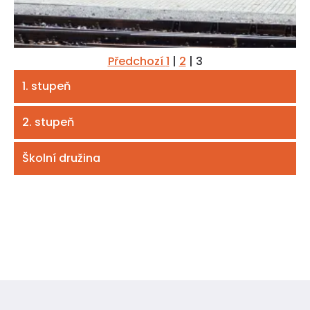
Předchozí
1
|
2
|
3
1. stupeň
2. stupeň
Školní družina