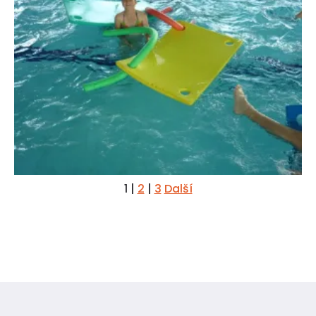
1
|
2
|
3
Další