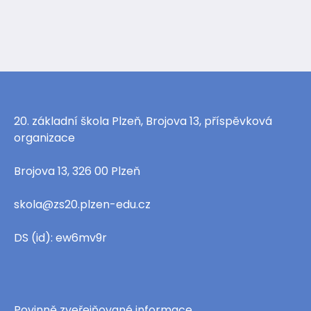
20. základní škola Plzeň, Brojova 13, příspěvková
organizace
Brojova 13, 326 00 Plzeň
skola@zs20.plzen-edu.cz
DS (id): ew6mv9r
Povinně zveřejňované informace