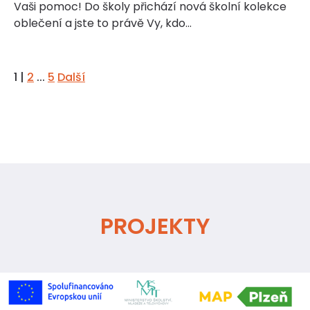
Vaši pomoc! Do školy přichází nová školní kolekce
oblečení a jste to právě Vy, kdo…
1
|
2
...
5
Další
PROJEKTY