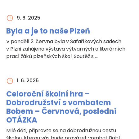
9. 6. 2025
Byla a je to naše Plzeň
V pondělí 2. června byla v Šafaříkových sadech
v Plzni zahájena výstava výtvarných a literárních
prací žáků plzeňských škol. Soutěž s …
1. 6. 2025
Celoroční školní hra –
Dobrodružství s vombatem
Bobem – Červnová, poslední
OTÁZKA
Milé děti, připravte se na dobrodružnou cestu
školou, kterou vás bude provázet vombat Bob!